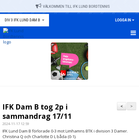
VÄLKOMMEN TILL IFK LUND BORDTENNIS
DIV 3 IFK LUND DAM B
LOGGA IN
HEM
NYHETER
KALENDER
MATCHER
TRUPPEN
IFK Dam B tog 2p i
<
>
BILDGALLERI
sammandrag 17/11
2024-11-17 12:59
DOKUMENT
IFK Lund Dam B förlorade 0-3 mot Limhamns BTK i division 3 Damer.
Christina Q och Charlotte D L båda (0-1).
KONTAKT