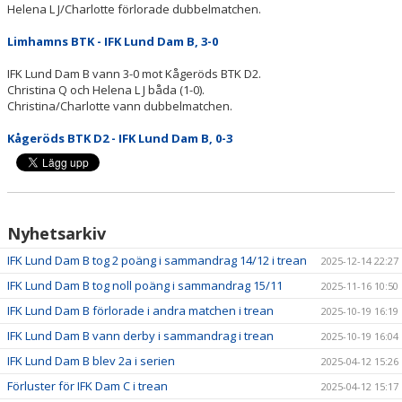
Helena L J/Charlotte förlorade dubbelmatchen.
Limhamns BTK - IFK Lund Dam B, 3-0
IFK Lund Dam B vann 3-0 mot Kågeröds BTK D2.
Christina Q och Helena L J båda (1-0).
Christina/Charlotte vann dubbelmatchen.
Kågeröds BTK D2 - IFK Lund Dam B, 0-3
Nyhetsarkiv
IFK Lund Dam B tog 2 poäng i sammandrag 14/12 i trean
2025-12-14 22:27
IFK Lund Dam B tog noll poäng i sammandrag 15/11
2025-11-16 10:50
IFK Lund Dam B förlorade i andra matchen i trean
2025-10-19 16:19
IFK Lund Dam B vann derby i sammandrag i trean
2025-10-19 16:04
IFK Lund Dam B blev 2a i serien
2025-04-12 15:26
Förluster för IFK Dam C i trean
2025-04-12 15:17