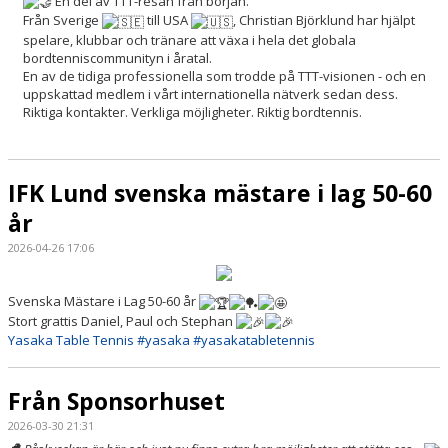
En del av TTT-resan från början.
Från Sverige
till USA
, Christian Björklund har hjälpt
spelare, klubbar och tränare att växa i hela det globala
bordtenniscommunityn i åratal.
En av de tidiga professionella som trodde på TTT-visionen - och en
uppskattad medlem i vårt internationella nätverk sedan dess.
Riktiga kontakter. Verkliga möjligheter. Riktig bordtennis.
IFK Lund svenska mästare i lag 50-60
år
2026-04-26 17:06
Svenska Mästare i Lag 50-60 år
Stort grattis Daniel, Paul och Stephan
Yasaka Table Tennis
#yasaka
#yasakatabletennis
Från Sponsorhuset
2026-03-30 21:31