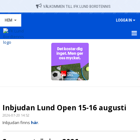
VÄLKOMMEN TILL IFK LUND BORDTENNIS
HEM
LOGGA IN
HEM
NYHETER
TRÄNINGSSCHEMA
OM KLUBBEN
KALENDER
Inbjudan Lund Open 15-16 augusti
DOKUMENT
2026-07-20 14:52
Inbjudan finns
här
.
VÅRA LAG/TRÄNARE
ALLA IFK-MATCHER 2025-2026