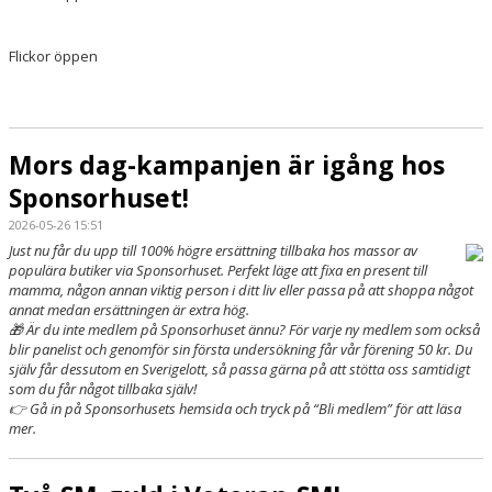
Flickor öppen
Mors dag-kampanjen är igång hos
Sponsorhuset!
2026-05-26 15:51
Just nu får du upp till 100% högre ersättning tillbaka hos massor av
populära butiker via Sponsorhuset. Perfekt läge att fixa en present till
mamma, någon annan viktig person i ditt liv eller passa på att shoppa något
annat medan ersättningen är extra hög.
🎁 Är du inte medlem på Sponsorhuset ännu? För varje ny medlem som också
blir panelist och genomför sin första undersökning får vår förening 50 kr. Du
själv får dessutom en Sverigelott, så passa gärna på att stötta oss samtidigt
som du får något tillbaka själv!
👉 Gå in på Sponsorhusets hemsida och tryck på “Bli medlem” för att läsa
mer.