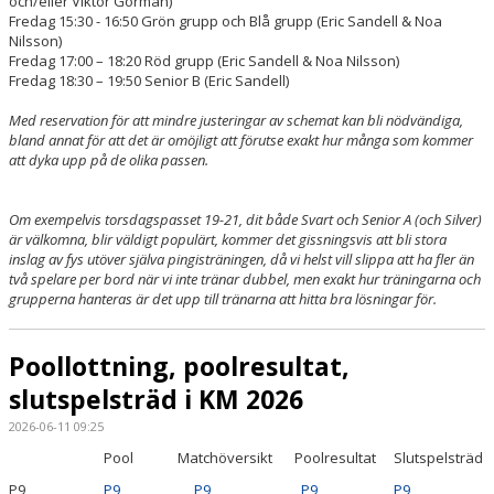
och/eller Viktor Görman)
Fredag 15:30 - 16:50 Grön grupp och Blå grupp (Eric Sandell & Noa
Nilsson)
Fredag 17:00 – 18:20 Röd grupp (Eric Sandell & Noa Nilsson)
Fredag 18:30 – 19:50 Senior B (Eric Sandell)
Med reservation för att mindre justeringar av schemat kan bli nödvändiga,
bland annat för att det är omöjligt att förutse exakt hur många som kommer
att dyka upp på de olika passen.
Om exempelvis torsdagspasset 19-21, dit både Svart och Senior A (och Silver)
är välkomna, blir väldigt populärt, kommer det gissningsvis att bli stora
inslag av fys utöver själva pingisträningen, då vi helst vill slippa att ha fler än
två spelare per bord när vi inte tränar dubbel, men exakt hur träningarna och
grupperna hanteras är det upp till tränarna att hitta bra lösningar för.
Poollottning, poolresultat,
slutspelsträd i KM 2026
2026-06-11 09:25
Pool
Matchöversikt
Poolresultat
Slutspelsträd
P9
P9
P9
P9
P9