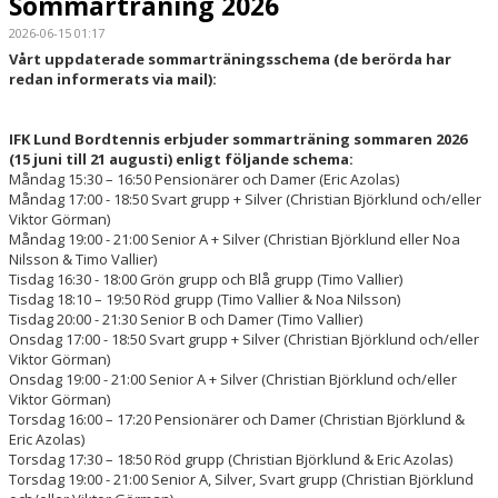
Sommarträning 2026
2026-06-15 01:17
IFK-SHOPEN
Vårt uppdaterade sommarträningsschema (de berörda har
redan informerats via mail):
PARAPINGIS
IFK Lund Bordtennis erbjuder sommarträning sommaren 2026
TRYGG PINGIS
(15 juni till 21 augusti) enligt följande schema:
Måndag 15:30 – 16:50 Pensionärer och Damer (Eric Azolas)
MAJBLOMMAN FOND
Måndag 17:00 - 18:50 Svart grupp + Silver (Christian Björklund och/eller
Viktor Görman)
Måndag 19:00 - 21:00 Senior A + Silver (Christian Björklund eller Noa
Nilsson & Timo Vallier)
Tisdag 16:30 - 18:00 Grön grupp och Blå grupp (Timo Vallier)
Tisdag 18:10 – 19:50 Röd grupp (Timo Vallier & Noa Nilsson)
Tisdag 20:00 - 21:30 Senior B och Damer (Timo Vallier)
Onsdag 17:00 - 18:50 Svart grupp + Silver (Christian Björklund och/eller
Viktor Görman)
Onsdag 19:00 - 21:00 Senior A + Silver (Christian Björklund och/eller
Viktor Görman)
Torsdag 16:00 – 17:20 Pensionärer och Damer (Christian Björklund &
Eric Azolas)
Torsdag 17:30 – 18:50 Röd grupp (Christian Björklund & Eric Azolas)
Torsdag 19:00 - 21:00 Senior A, Silver, Svart grupp (Christian Björklund