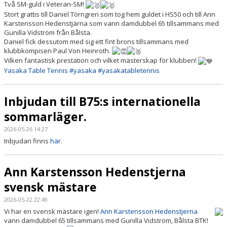
Två SM-guld i Veteran-SM!
Stort grattis till Daniel Törngren som tog hem guldet i HS50 och till Ann
Karstensson Hedenstjärna som vann damdubbel 65 tillsammans med
Gunilla Vidström från Bålsta.
Daniel fick dessutom med sig ett fint brons tillsammans med
klubbkompisen Paul Von Heinroth.
Vilken fantastisk prestation och vilket mästerskap för klubben!
Yasaka Table Tennis
#yasaka
#yasakatabletennis
Inbjudan till B75:s internationella
sommarläger.
2026-05-26 14:27
Inbjudan finns
här
.
Ann Karstensson Hedenstjerna
svensk mästare
2026-05-22 22:49
Vi har en svensk mästare igen!
Ann Karstensson Hedenstjerna
vann damdubbel 65 tillsammans med Gunilla Vidström, Bålsta BTK!