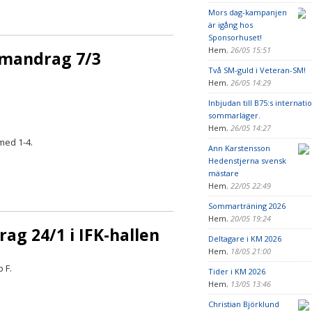
Mors dag-kampanjen
är igång hos
Sponsorhuset!
Hem
,
26/05 15:51
mmandrag 7/3
Två SM-guld i Veteran-SM!
Hem
,
26/05 14:29
Inbjudan till B75:s internati
sommarläger.
Hem
,
26/05 14:27
med 1-4.
Ann Karstensson
Hedenstjerna svensk
mästare
Hem
,
22/05 22:49
Sommarträning 2026
Hem
,
20/05 19:24
ag 24/1 i IFK-hallen
Deltagare i KM 2026
Hem
,
18/05 21:00
 F.
Tider i KM 2026
Hem
,
13/05 13:46
Christian Björklund