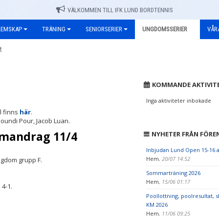
VÄLKOMMEN TILL IFK LUND BORDTENNIS
DLEMSKAP
TRÄNING
SENIORSERIER
UNGDOMSSERIER
VÅR
t
KOMMANDE AKTIVIT
Inga aktiviteter inbokade
l finns
här
.
houndi Pour, Jacob Luan.
mmandrag 11/4
NYHETER FRÅN FÖRE
Inbjudan Lund Open 15-16 a
Hem
,
20/07 14:52
ngdom grupp F.
Sommarträning 2026
Hem
,
15/06 01:17
4-1.
Poollottning, poolresultat, s
KM 2026
Hem
,
11/06 09:25