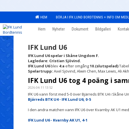
HEM
BÖRJA I IFK LUND BORDTENNIS + INFO OM ME
Hem
Nyheter
Dokument
Bildgalleri
Kontak
IFK Lund U6
IFK Lund U6 spelar i Skåne Ungdom F.
Lagledare: Cristian Sjövind.
IFK Lund U6
blev
4:a
efter omgång
10.(slutspelad)
Tabel
Spelartrupp:
Axel Sjövind, Alwin Chen, Max Lewis, Ali Ak
IFK Lund U6 tog 4 poäng i sa
2026-04-11 13:52
IFK U6 vann först med 5-0 över Bjärreds BTK U4 i Skåne U
Bjärreds BTK U4 - IFK Lund U6, 0-5
I den andra matchen vann IFK U6 över Kvarnby AK U1 med 
IFK Lund U6 - Kvarnby AK U1, 4-1