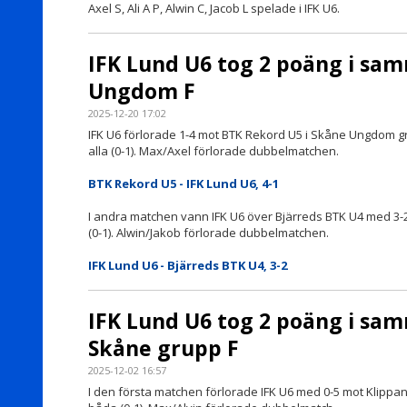
Axel S, Ali A P, Alwin C, Jacob L spelade i IFK U6.
IFK Lund U6 tog 2 poäng i sa
Ungdom F
2025-12-20 17:02
IFK U6 förlorade 1-4 mot BTK Rekord U5 i Skåne Ungdom grup
alla (0-1). Max/Axel förlorade dubbelmatchen.
BTK Rekord U5 - IFK Lund U6, 4-1
I andra matchen vann IFK U6 över Bjärreds BTK U4 med 3-2. A
(0-1). Alwin/Jakob förlorade dubbelmatchen.
IFK Lund U6 - Bjärreds BTK U4, 3-2
IFK Lund U6 tog 2 poäng i sa
Skåne grupp F
2025-12-02 16:57
I den första matchen förlorade IFK U6 med 0-5 mot Klippans 