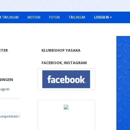
A TÄVLINGAR
MOTION
FOTON
TÄVLINGAR
LOGGA IN
ETER
KLUBBSHOP YASAKA
FACEBOOK, INSTAGRAM
NINGEN
ugusti
lutspelsträd i