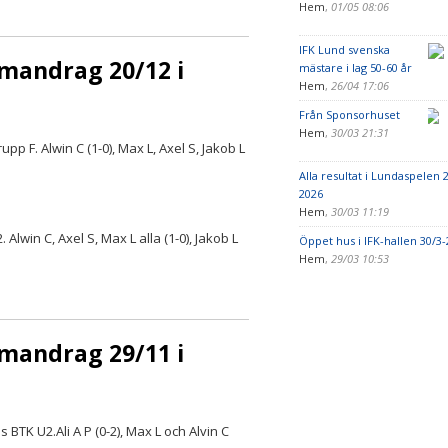
Hem
,
01/05 08:06
IFK Lund svenska
mmandrag 20/12 i
mästare i lag 50-60 år
Hem
,
26/04 17:06
Från Sponsorhuset
Hem
,
30/03 21:31
p F. Alwin C (1-0), Max L, Axel S, Jakob L
Alla resultat i Lundaspelen 
2026
Hem
,
30/03 11:19
lwin C, Axel S, Max L alla (1-0), Jakob L
Öppet hus i IFK-hallen 30/3-
Hem
,
29/03 10:53
mmandrag 29/11 i
BTK U2.Ali A P (0-2), Max L och Alvin C