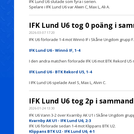
IFK Lund U6 slutade som fyra i serien.
Spelare i IFK Lund U6 var Alwin C, Max L, Ali A.
IFK Lund U6 tog 0 poäng i sa
2026-03-07 17:20
IFK U6 förlorade 1-4 mot Winnö IF i Skåne Ungdom grupp F.
IFK Lund U6 - Winnö IF, 1-4
I den andra matchen förlorade IFK U6 mot BTK Rekord U5 
IFK Lund U6 - BTK Rekord U5, 1-4
I IFK Lund U6 spelade Axel S, Max L, Alvin C.
IFK Lund U6 tog 2p i sammandr
2026-01-24 13:30
IFK U6 Vann 3-2 över Kvarnby AK U1 i Skåne Ungdom grupp
Kvarnby AK U1 - IFK Lund U6, 2-3
IFK U6 förlorade sedan 1-4 mot Klippans BTK U2.
Klippans BTK U2 - IFK Lund U6, 4-1