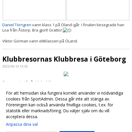
Daniel Törngren
vann klass 1 på Öland igår. I finalen besegrade han
Loa från Åstorp. Bra gjort! Grattis!
Viktor Görman vann elitklassen på ÖLand.
Klubbresornas Klubbresa i Göteborg
2025-06-13 13:53
Stort grattis till vår Malte Nilsson.
Malte segrade i klass 1700 p i Klubbresornas Klubbresa i Göteborg
För att hemsidan ska fungera korrekt använder vi nödvändiga
cookies från SportAdmin. Dessa går inte att stänga av.
Föreningen kan också använda frivilliga cookies, t.ex. för
Fler nyheter >>
statistik eller marknadsföring. Du väljer själv om du vill
acceptera dessa.
Anpassa dina val
Cookie-
Gå till