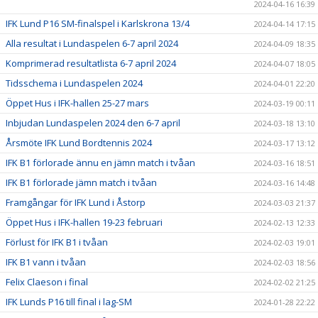
2024-04-16 16:39
IFK Lund P16 SM-finalspel i Karlskrona 13/4
2024-04-14 17:15
Alla resultat i Lundaspelen 6-7 april 2024
2024-04-09 18:35
Komprimerad resultatlista 6-7 april 2024
2024-04-07 18:05
Tidsschema i Lundaspelen 2024
2024-04-01 22:20
Öppet Hus i IFK-hallen 25-27 mars
2024-03-19 00:11
Inbjudan Lundaspelen 2024 den 6-7 april
2024-03-18 13:10
Årsmöte IFK Lund Bordtennis 2024
2024-03-17 13:12
IFK B1 förlorade ännu en jämn match i tvåan
2024-03-16 18:51
IFK B1 förlorade jämn match i tvåan
2024-03-16 14:48
Framgångar för IFK Lund i Åstorp
2024-03-03 21:37
Öppet Hus i IFK-hallen 19-23 februari
2024-02-13 12:33
Förlust för IFK B1 i tvåan
2024-02-03 19:01
IFK B1 vann i tvåan
2024-02-03 18:56
Felix Claeson i final
2024-02-02 21:25
IFK Lunds P16 till final i lag-SM
2024-01-28 22:22