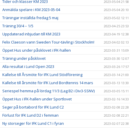
Tider och klasser KM 2023
2023-05-04 21:58
Anmälda spelare i KM 2023-05-04
2023-05-04 20:10
Träningar inställda fredag 5 maj
2023-05-02 12:11
Träning 30/4 – 1/5
2023-04-25 23:53
Uppdaterad inbjudan till KM 2023
2023-04-19 12:38
Felix Claeson vann Sweden Tour-tävling i Stockholm!
2023-04-02 02:13
Öppet Hus under påsklovet i IFK-hallen
2023-03-31 15:09
Träning under påsklovet
2023-03-30 12:07
Alla resultat i Lund Open 2023
2023-03-26 17:57
Kallelse till Årsmöte för IFK Lund Stödförening
2023-03-14 21:00
Kallelse till årsmöte för IFK Lund Bordtennis 14 mars
2023-03-13 13:30
Seriespel hemma på lördag 11/3 (Lag B2 i Div3-SSNV)
2023-03-05 15:11
Öppet Hus i IFK-hallen under Sportlovet
2023-02-16 14:33
Seger på bortabord för IFK Lund C2
2023-02-08 22:28
Förlust för IFK Lund D2 i femman
2023-02-08 22:21
Ny storseger för IFK Lund C1 i fyran
2023-02-07 22:38