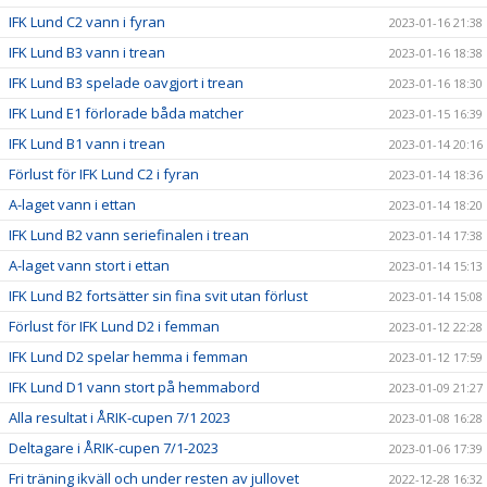
IFK Lund C2 vann i fyran
2023-01-16 21:38
IFK Lund B3 vann i trean
2023-01-16 18:38
IFK Lund B3 spelade oavgjort i trean
2023-01-16 18:30
IFK Lund E1 förlorade båda matcher
2023-01-15 16:39
IFK Lund B1 vann i trean
2023-01-14 20:16
Förlust för IFK Lund C2 i fyran
2023-01-14 18:36
A-laget vann i ettan
2023-01-14 18:20
IFK Lund B2 vann seriefinalen i trean
2023-01-14 17:38
A-laget vann stort i ettan
2023-01-14 15:13
IFK Lund B2 fortsätter sin fina svit utan förlust
2023-01-14 15:08
Förlust för IFK Lund D2 i femman
2023-01-12 22:28
IFK Lund D2 spelar hemma i femman
2023-01-12 17:59
IFK Lund D1 vann stort på hemmabord
2023-01-09 21:27
Alla resultat i ÅRIK-cupen 7/1 2023
2023-01-08 16:28
Deltagare i ÅRIK-cupen 7/1-2023
2023-01-06 17:39
Fri träning ikväll och under resten av jullovet
2022-12-28 16:32