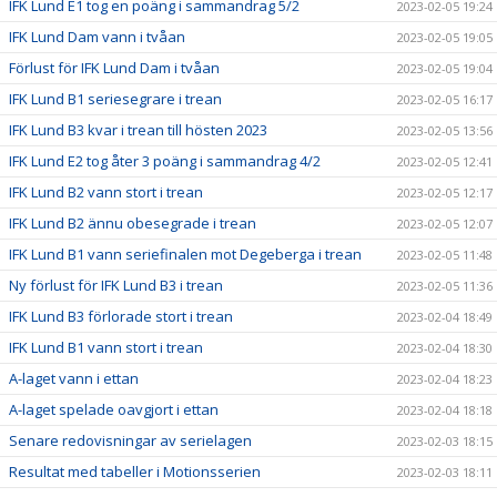
IFK Lund E1 tog en poäng i sammandrag 5/2
2023-02-05 19:24
IFK Lund Dam vann i tvåan
2023-02-05 19:05
Förlust för IFK Lund Dam i tvåan
2023-02-05 19:04
IFK Lund B1 seriesegrare i trean
2023-02-05 16:17
IFK Lund B3 kvar i trean till hösten 2023
2023-02-05 13:56
IFK Lund E2 tog åter 3 poäng i sammandrag 4/2
2023-02-05 12:41
IFK Lund B2 vann stort i trean
2023-02-05 12:17
IFK Lund B2 ännu obesegrade i trean
2023-02-05 12:07
IFK Lund B1 vann seriefinalen mot Degeberga i trean
2023-02-05 11:48
Ny förlust för IFK Lund B3 i trean
2023-02-05 11:36
IFK Lund B3 förlorade stort i trean
2023-02-04 18:49
IFK Lund B1 vann stort i trean
2023-02-04 18:30
A-laget vann i ettan
2023-02-04 18:23
A-laget spelade oavgjort i ettan
2023-02-04 18:18
Senare redovisningar av serielagen
2023-02-03 18:15
Resultat med tabeller i Motionsserien
2023-02-03 18:11