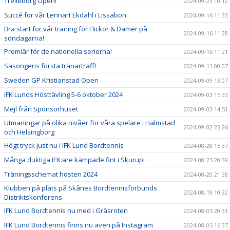
Trelleborg Open!
2024-09-23 10:12
Succé för vår Lennart Ekdahl i Lissabon.
2024-09-16 11:33
Bra start för vår träning för Flickor & Damer på
2024-09-16 11:28
söndagarna!
Premiär för de nationella serierna!
2024-09-16 11:21
Säsongens första tränarträff!
2024-09-11 00:07
Sweden GP Kristianstad Open
2024-09-09 13:07
IFK Lunds Hösttävling 5-6 oktober 2024
2024-09-03 15:33
Mejl från Sponsorhuset
2024-09-03 14:51
Utmaningar på olika nivåer för våra spelare i Halmstad
2024-09-02 23:26
och Helsingborg
Högt tryck just nu i IFK Lund Bordtennis
2024-08-28 15:37
Många duktiga IFK:are kämpade fint i Skurup!
2024-08-25 20:39
Träningsschemat hösten 2024
2024-08-20 21:38
Klubben på plats på Skånes Bordtennisförbunds
2024-08-19 10:32
Distriktskonferens
IFK Lund Bordtennis nu med i Gräsroten
2024-08-05 20:31
IFK Lund Bordtennis finns nu även på Instagram
2024-08-05 16:37