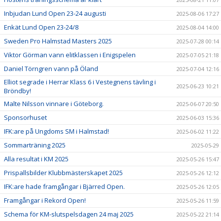
Inbjudan Lund Open 23-24 augusti
2025-08-06 17:27
Enkät Lund Open 23-24/8
2025-08-04 14:00
Sweden Pro Halmstad Masters 2025
2025-07-28 00:14
Viktor Görman vann elitklassen i Enigspelen
2025-07-05 21:18
Daniel Törngren vann på Öland
2025-07-04 12:16
Elliot segrade i Herrar Klass 6 i Vestegnens tävling i
2025-06-23 10:21
Bröndby!
Malte Nilsson vinnare i Göteborg.
2025-06-07 20:50
Sponsorhuset
2025-06-03 15:36
IFK:are på Ungdoms SM i Halmstad!
2025-06-02 11:22
Sommarträning 2025
2025-05-29
Alla resultat i KM 2025
2025-05-26 15:47
Prispallsbilder Klubbmästerskapet 2025
2025-05-26 12:12
IFK:are hade framgångar i Bjärred Open.
2025-05-26 12:05
Framgångar i Rekord Open!
2025-05-26 11:59
Schema för KM-slutspelsdagen 24 maj 2025
2025-05-22 21:14