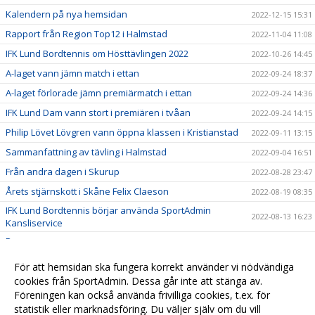
Kalendern på nya hemsidan
2022-12-15 15:31
Rapport från Region Top12 i Halmstad
2022-11-04 11:08
IFK Lund Bordtennis om Hösttävlingen 2022
2022-10-26 14:45
A-laget vann jämn match i ettan
2022-09-24 18:37
A-laget förlorade jämn premiärmatch i ettan
2022-09-24 14:36
IFK Lund Dam vann stort i premiären i tvåan
2022-09-24 14:15
Philip Lövet Lövgren vann öppna klassen i Kristianstad
2022-09-11 13:15
Sammanfattning av tävling i Halmstad
2022-09-04 16:51
Från andra dagen i Skurup
2022-08-28 23:47
Årets stjärnskott i Skåne Felix Claeson
2022-08-19 08:35
IFK Lund Bordtennis börjar använda SportAdmin
2022-08-13 16:23
Kansliservice
Danne
2022-02-01 17:21
IFK Lund P16 förlorade i SM-kval
2022-01-30 16:18
För att hemsidan ska fungera korrekt använder vi nödvändiga
IFK Lund D1 vann i fyran
cookies från SportAdmin. Dessa går inte att stänga av.
2022-01-27 16:19
Föreningen kan också använda frivilliga cookies, t.ex. för
Gamla nyheter
2022-01-01 11:10
statistik eller marknadsföring. Du väljer själv om du vill