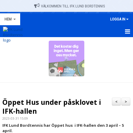
VÄLKOMMEN TILL IFK LUND BORDTENNIS
HEM
LOGGA IN
HEM
NYHETER
TRÄNINGSSCHEMA
OM KLUBBEN
KALENDER
Öppet Hus under påsklovet i
<
>
DOKUMENT
IFK-hallen
2023-03-31 15:09
VÅRA LAG/TRÄNARE
IFK Lund Bordtennis
har Öppet hus i IFK-hallen den 3 april – 5
april.
ALLA IFK-MATCHER 2025-2026