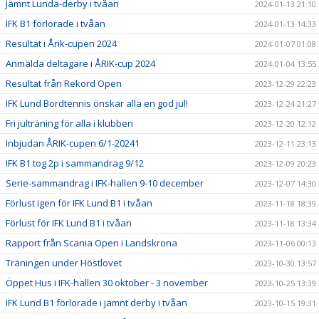
Jämnt Lunda-derby i tvåan
2024-01-13 21:10
IFK B1 förlorade i tvåan
2024-01-13 14:33
Resultat i Årik-cupen 2024
2024-01-07 01:08
Anmälda deltagare i ÅRIK-cup 2024
2024-01-04 13:55
Resultat från Rekord Open
2023-12-29 22:23
IFK Lund Bordtennis önskar alla en god jul!
2023-12-24 21:27
Fri julträning för alla i klubben
2023-12-20 12:12
Inbjudan ÅRIK-cupen 6/1-20241
2023-12-11 23:13
IFK B1 tog 2p i sammandrag 9/12
2023-12-09 20:23
Serie-sammandrag i IFK-hallen 9-10 december
2023-12-07 14:30
Förlust igen för IFK Lund B1 i tvåan
2023-11-18 18:39
Förlust för IFK Lund B1 i tvåan
2023-11-18 13:34
Rapport från Scania Open i Landskrona
2023-11-06 00:13
Träningen under Höstlovet
2023-10-30 13:57
Öppet Hus i IFK-hallen 30 oktober - 3 november
2023-10-25 13:39
IFK Lund B1 förlorade i jämnt derby i tvåan
2023-10-15 19:31