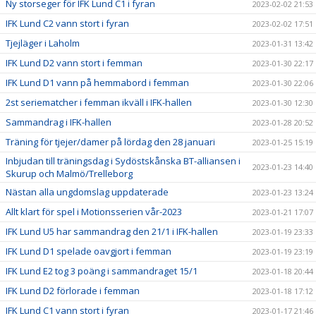
Ny storseger för IFK Lund C1 i fyran
2023-02-02 21:53
IFK Lund C2 vann stort i fyran
2023-02-02 17:51
Tjejläger i Laholm
2023-01-31 13:42
IFK Lund D2 vann stort i femman
2023-01-30 22:17
IFK Lund D1 vann på hemmabord i femman
2023-01-30 22:06
2st seriematcher i femman ikväll i IFK-hallen
2023-01-30 12:30
Sammandrag i IFK-hallen
2023-01-28 20:52
Träning för tjejer/damer på lördag den 28 januari
2023-01-25 15:19
Inbjudan till träningsdag i Sydöstskånska BT-alliansen i
2023-01-23 14:40
Skurup och Malmö/Trelleborg
Nästan alla ungdomslag uppdaterade
2023-01-23 13:24
Allt klart för spel i Motionsserien vår-2023
2023-01-21 17:07
IFK Lund U5 har sammandrag den 21/1 i IFK-hallen
2023-01-19 23:33
IFK Lund D1 spelade oavgjort i femman
2023-01-19 23:19
IFK Lund E2 tog 3 poäng i sammandraget 15/1
2023-01-18 20:44
IFK Lund D2 förlorade i femman
2023-01-18 17:12
IFK Lund C1 vann stort i fyran
2023-01-17 21:46