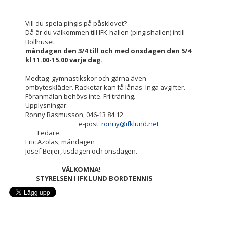
IFK-SHOPEN
Vill du spela pingis på påsklovet?
Då är du välkommen till IFK-hallen (pingishallen) intill
Bollhuset:
PARAPINGIS
måndagen den 3/4 till och med onsdagen den 5/4
kl 11.00-15.00 varje dag.
TRYGG PINGIS
Medtag gymnastikskor och gärna även
MAJBLOMMAN FOND
ombyteskläder. Racketar kan få lånas. Inga avgifter.
Föranmälan behövs inte. Fri träning.
Upplysningar:
Ronny Rasmusson, 046-13 84 12.
e-post:
ronny@ifklund.net
Ledare:
Eric Azolas, måndagen
Josef Beijer, tisdagen och onsdagen.
VÄLKOMNA!
STYRELSEN
I
IFK LUND BORDTENNIS