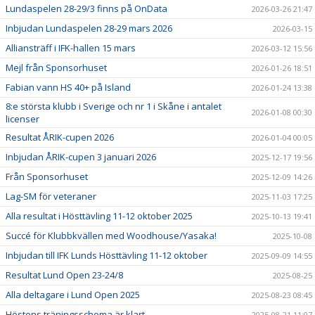
Lundaspelen 28-29/3 finns på OnData
2026-03-26 21:47
Inbjudan Lundaspelen 28-29 mars 2026
2026-03-15
Alliansträff i IFK-hallen 15 mars
2026-03-12 15:56
Mejl från Sponsorhuset
2026-01-26 18:51
Fabian vann HS 40+ på Island
2026-01-24 13:38
8:e största klubb i Sverige och nr 1 i Skåne i antalet
2026-01-08 00:30
licenser
Resultat ÅRIK-cupen 2026
2026-01-04 00:05
Inbjudan ÅRIK-cupen 3 januari 2026
2025-12-17 19:56
Från Sponsorhuset
2025-12-09 14:26
Lag-SM för veteraner
2025-11-03 17:25
Alla resultat i Hösttävling 11-12 oktober 2025
2025-10-13 19:41
Succé för Klubbkvällen med Woodhouse/Yasaka!
2025-10-08
Inbjudan till IFK Lunds Hösttävling 11-12 oktober
2025-09-09 14:55
Resultat Lund Open 23-24/8
2025-08-25
Alla deltagare i Lund Open 2025
2025-08-23 08:45
Höstens träningsschema är klart
2025-08-21 11:07