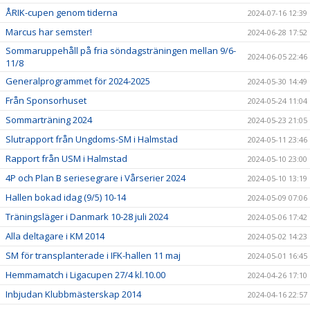
ÅRIK-cupen genom tiderna
2024-07-16 12:39
Marcus har semster!
2024-06-28 17:52
Sommaruppehåll på fria söndagsträningen mellan 9/6-
2024-06-05 22:46
11/8
Generalprogrammet för 2024-2025
2024-05-30 14:49
Från Sponsorhuset
2024-05-24 11:04
Sommarträning 2024
2024-05-23 21:05
Slutrapport från Ungdoms-SM i Halmstad
2024-05-11 23:46
Rapport från USM i Halmstad
2024-05-10 23:00
4P och Plan B seriesegrare i Vårserier 2024
2024-05-10 13:19
Hallen bokad idag (9/5) 10-14
2024-05-09 07:06
Träningsläger i Danmark 10-28 juli 2024
2024-05-06 17:42
Alla deltagare i KM 2014
2024-05-02 14:23
SM för transplanterade i IFK-hallen 11 maj
2024-05-01 16:45
Hemmamatch i Ligacupen 27/4 kl.10.00
2024-04-26 17:10
Inbjudan Klubbmästerskap 2014
2024-04-16 22:57