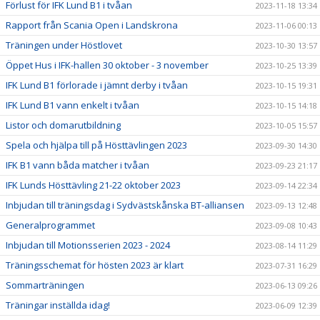
Förlust för IFK Lund B1 i tvåan
2023-11-18 13:34
Rapport från Scania Open i Landskrona
2023-11-06 00:13
Träningen under Höstlovet
2023-10-30 13:57
Öppet Hus i IFK-hallen 30 oktober - 3 november
2023-10-25 13:39
IFK Lund B1 förlorade i jämnt derby i tvåan
2023-10-15 19:31
IFK Lund B1 vann enkelt i tvåan
2023-10-15 14:18
Listor och domarutbildning
2023-10-05 15:57
Spela och hjälpa till på Hösttävlingen 2023
2023-09-30 14:30
IFK B1 vann båda matcher i tvåan
2023-09-23 21:17
IFK Lunds Hösttävling 21-22 oktober 2023
2023-09-14 22:34
Inbjudan till träningsdag i Sydvästskånska BT-alliansen
2023-09-13 12:48
Generalprogrammet
2023-09-08 10:43
Inbjudan till Motionsserien 2023 - 2024
2023-08-14 11:29
Träningsschemat för hösten 2023 är klart
2023-07-31 16:29
Sommarträningen
2023-06-13 09:26
Träningar inställda idag!
2023-06-09 12:39