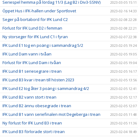
Seriespel hemma på lördag 11/3 (Lag B2 i Div3-SSNV)
2023-03-05 15:11
Öppet Hus i IFK-hallen under Sportlovet
2023-02-16 14:33
Seger på bortabord för IFK Lund C2
2023-02-08 22:28
Förlust för IFK Lund D2 i femman
2023-02-08 22:21
Ny storseger för IFK Lund C1 i fyran
2023-02-07 22:38
IFK Lund E1 tog en poäng i sammandrag 5/2
2023-02-05 19:24
IFK Lund Dam vann i tvåan
2023-02-05 19:05
Förlust för IFK Lund Dam i tvåan
2023-02-05 19:04
IFK Lund B1 seriesegrare i trean
2023-02-05 16:17
IFK Lund B3 kvar i trean till hösten 2023
2023-02-05 13:56
IFK Lund E2 tog åter 3 poäng i sammandrag 4/2
2023-02-05 12:41
IFK Lund B2 vann stort i trean
2023-02-05 12:17
IFK Lund B2 ännu obesegrade i trean
2023-02-05 12:07
IFK Lund B1 vann seriefinalen mot Degeberga i trean
2023-02-05 11:48
Ny förlust för IFK Lund B3 i trean
2023-02-05 11:36
IFK Lund B3 förlorade stort i trean
2023-02-04 18:49