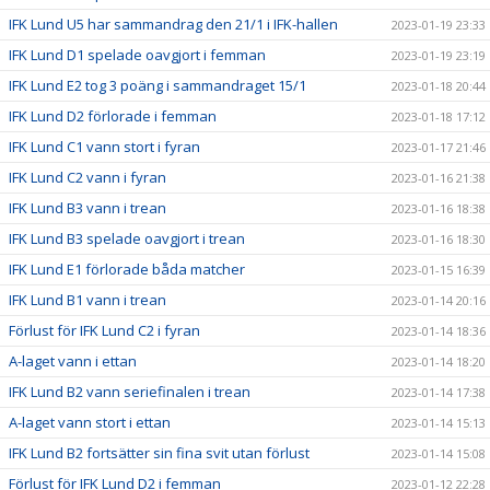
IFK Lund U5 har sammandrag den 21/1 i IFK-hallen
2023-01-19 23:33
IFK Lund D1 spelade oavgjort i femman
2023-01-19 23:19
IFK Lund E2 tog 3 poäng i sammandraget 15/1
2023-01-18 20:44
IFK Lund D2 förlorade i femman
2023-01-18 17:12
IFK Lund C1 vann stort i fyran
2023-01-17 21:46
IFK Lund C2 vann i fyran
2023-01-16 21:38
IFK Lund B3 vann i trean
2023-01-16 18:38
IFK Lund B3 spelade oavgjort i trean
2023-01-16 18:30
IFK Lund E1 förlorade båda matcher
2023-01-15 16:39
IFK Lund B1 vann i trean
2023-01-14 20:16
Förlust för IFK Lund C2 i fyran
2023-01-14 18:36
A-laget vann i ettan
2023-01-14 18:20
IFK Lund B2 vann seriefinalen i trean
2023-01-14 17:38
A-laget vann stort i ettan
2023-01-14 15:13
IFK Lund B2 fortsätter sin fina svit utan förlust
2023-01-14 15:08
Förlust för IFK Lund D2 i femman
2023-01-12 22:28