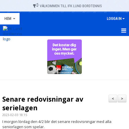
VÄLKOMMEN TILL IFK LUND BORDTENNIS
HEM
LOGGA IN
HEM
NYHETER
TRÄNINGSSCHEMA
OM KLUBBEN
KALENDER
Senare redovisningar av
<
>
DOKUMENT
serielagen
2023-02-03 18:15
VÅRA LAG/TRÄNARE
I morgon lördag den 4/2 blir det senare redovisningar med alla
seniorlagen som spelar.
ALLA IFK-MATCHER 2025-2026