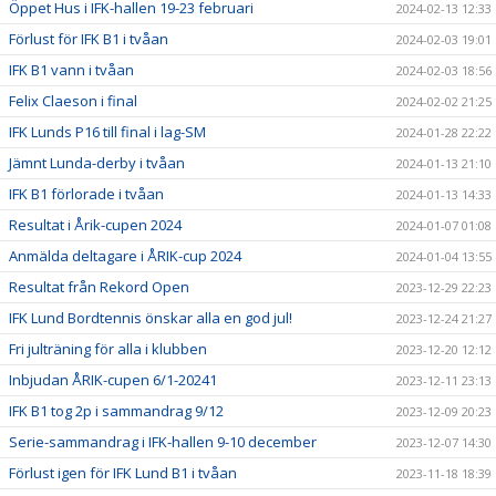
Öppet Hus i IFK-hallen 19-23 februari
2024-02-13 12:33
Förlust för IFK B1 i tvåan
2024-02-03 19:01
IFK B1 vann i tvåan
2024-02-03 18:56
Felix Claeson i final
2024-02-02 21:25
IFK Lunds P16 till final i lag-SM
2024-01-28 22:22
Jämnt Lunda-derby i tvåan
2024-01-13 21:10
IFK B1 förlorade i tvåan
2024-01-13 14:33
Resultat i Årik-cupen 2024
2024-01-07 01:08
Anmälda deltagare i ÅRIK-cup 2024
2024-01-04 13:55
Resultat från Rekord Open
2023-12-29 22:23
IFK Lund Bordtennis önskar alla en god jul!
2023-12-24 21:27
Fri julträning för alla i klubben
2023-12-20 12:12
Inbjudan ÅRIK-cupen 6/1-20241
2023-12-11 23:13
IFK B1 tog 2p i sammandrag 9/12
2023-12-09 20:23
Serie-sammandrag i IFK-hallen 9-10 december
2023-12-07 14:30
Förlust igen för IFK Lund B1 i tvåan
2023-11-18 18:39