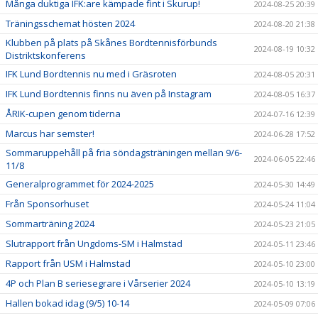
Många duktiga IFK:are kämpade fint i Skurup!
2024-08-25 20:39
Träningsschemat hösten 2024
2024-08-20 21:38
Klubben på plats på Skånes Bordtennisförbunds
2024-08-19 10:32
Distriktskonferens
IFK Lund Bordtennis nu med i Gräsroten
2024-08-05 20:31
IFK Lund Bordtennis finns nu även på Instagram
2024-08-05 16:37
ÅRIK-cupen genom tiderna
2024-07-16 12:39
Marcus har semster!
2024-06-28 17:52
Sommaruppehåll på fria söndagsträningen mellan 9/6-
2024-06-05 22:46
11/8
Generalprogrammet för 2024-2025
2024-05-30 14:49
Från Sponsorhuset
2024-05-24 11:04
Sommarträning 2024
2024-05-23 21:05
Slutrapport från Ungdoms-SM i Halmstad
2024-05-11 23:46
Rapport från USM i Halmstad
2024-05-10 23:00
4P och Plan B seriesegrare i Vårserier 2024
2024-05-10 13:19
Hallen bokad idag (9/5) 10-14
2024-05-09 07:06