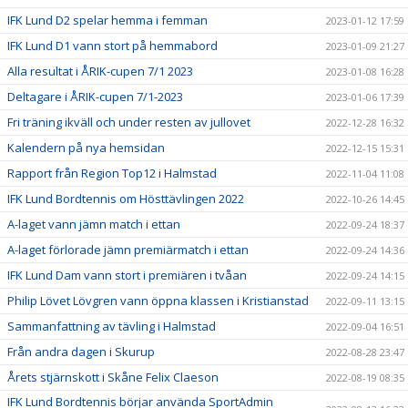
IFK Lund D2 spelar hemma i femman
2023-01-12 17:59
IFK Lund D1 vann stort på hemmabord
2023-01-09 21:27
Alla resultat i ÅRIK-cupen 7/1 2023
2023-01-08 16:28
Deltagare i ÅRIK-cupen 7/1-2023
2023-01-06 17:39
Fri träning ikväll och under resten av jullovet
2022-12-28 16:32
Kalendern på nya hemsidan
2022-12-15 15:31
Rapport från Region Top12 i Halmstad
2022-11-04 11:08
IFK Lund Bordtennis om Hösttävlingen 2022
2022-10-26 14:45
A-laget vann jämn match i ettan
2022-09-24 18:37
A-laget förlorade jämn premiärmatch i ettan
2022-09-24 14:36
IFK Lund Dam vann stort i premiären i tvåan
2022-09-24 14:15
Philip Lövet Lövgren vann öppna klassen i Kristianstad
2022-09-11 13:15
Sammanfattning av tävling i Halmstad
2022-09-04 16:51
Från andra dagen i Skurup
2022-08-28 23:47
Årets stjärnskott i Skåne Felix Claeson
2022-08-19 08:35
IFK Lund Bordtennis börjar använda SportAdmin