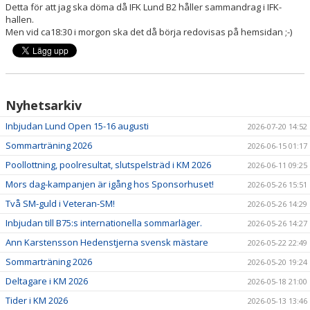
Detta för att jag ska döma då IFK Lund B2 håller sammandrag i IFK-
hallen.
IFK-SHOPEN
Men vid ca18:30 i morgon ska det då börja redovisas på hemsidan ;-)
PARAPINGIS
TRYGG PINGIS
Nyhetsarkiv
MAJBLOMMAN FOND
Inbjudan Lund Open 15-16 augusti
2026-07-20 14:52
Sommarträning 2026
2026-06-15 01:17
Poollottning, poolresultat, slutspelsträd i KM 2026
2026-06-11 09:25
Mors dag-kampanjen är igång hos Sponsorhuset!
2026-05-26 15:51
Två SM-guld i Veteran-SM!
2026-05-26 14:29
Inbjudan till B75:s internationella sommarläger.
2026-05-26 14:27
Ann Karstensson Hedenstjerna svensk mästare
2026-05-22 22:49
Sommarträning 2026
2026-05-20 19:24
Deltagare i KM 2026
2026-05-18 21:00
Tider i KM 2026
2026-05-13 13:46