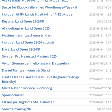
Alla resultat i Hösttävling 11-12 oktober 2025
2025-10-13 19:41
Succé för Klubbkvällen med Woodhouse/Yasaka!
2025-10-08
Inbjudan till IFK Lunds Hösttävling 11-12 oktober
2025-09-09 14:55
Resultat Lund Open 23-24/8
2025-08-25
Alla deltagare i Lund Open 2025
2025-08-23 08:45
Höstens träningsschema är klart
2025-08-21 11:07
Inbjudan Lund Open 23-24 augusti
2025-08-06 17:27
Enkät Lund Open 23-24/8
2025-08-04 14:00
Sweden Pro Halmstad Masters 2025
2025-07-28 00:14
Viktor Görman vann elitklassen i Enigspelen
2025-07-05 21:18
Daniel Törngren vann på Öland
2025-07-04 12:16
Elliot segrade i Herrar Klass 6 i Vestegnens tävling i
2025-06-23 10:21
Bröndby!
Malte Nilsson vinnare i Göteborg.
2025-06-07 20:50
Sponsorhuset
2025-06-03 15:36
IFK:are på Ungdoms SM i Halmstad!
2025-06-02 11:22
Sommarträning 2025
2025-05-29