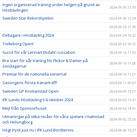
Ingen organiserad träning under helgen på grund av
2024-09-30 21:35
Hösttävlingen
Sweden Star Rekordspelen
2024-09-30 12:24
2024-09-26 11:38
Deltagare i Hösttävling 2024
2024-09-24 16:32
Trelleborg Open!
2024-09-23 10:12
Succé för vår Lennart Ekdahl i Lissabon.
2024-09-16 11:33
Bra start för vår träning för Flickor & Damer på
2024-09-16 11:28
söndagarna!
Premiär för de nationella serierna!
2024-09-16 11:21
Säsongens första tränarträff!
2024-09-11 00:07
Sweden GP Kristianstad Open
2024-09-09 13:07
IFK Lunds Hösttävling 5-6 oktober 2024
2024-09-03 15:33
Mejl från Sponsorhuset
2024-09-03 14:51
Utmaningar på olika nivåer för våra spelare i Halmstad
2024-09-02 23:26
och Helsingborg
Högt tryck just nu i IFK Lund Bordtennis
2024-08-28 15:37