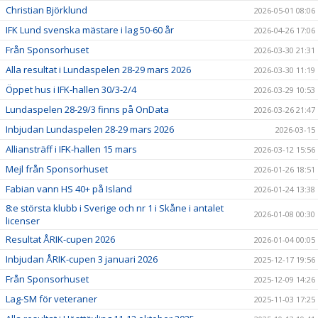
Christian Björklund
2026-05-01 08:06
IFK Lund svenska mästare i lag 50-60 år
2026-04-26 17:06
Från Sponsorhuset
2026-03-30 21:31
Alla resultat i Lundaspelen 28-29 mars 2026
2026-03-30 11:19
Öppet hus i IFK-hallen 30/3-2/4
2026-03-29 10:53
Lundaspelen 28-29/3 finns på OnData
2026-03-26 21:47
Inbjudan Lundaspelen 28-29 mars 2026
2026-03-15
Alliansträff i IFK-hallen 15 mars
2026-03-12 15:56
Mejl från Sponsorhuset
2026-01-26 18:51
Fabian vann HS 40+ på Island
2026-01-24 13:38
8:e största klubb i Sverige och nr 1 i Skåne i antalet
2026-01-08 00:30
licenser
Resultat ÅRIK-cupen 2026
2026-01-04 00:05
Inbjudan ÅRIK-cupen 3 januari 2026
2025-12-17 19:56
Från Sponsorhuset
2025-12-09 14:26
Lag-SM för veteraner
2025-11-03 17:25