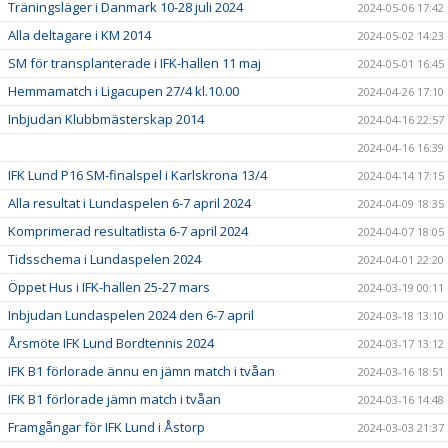
Träningsläger i Danmark 10-28 juli 2024
2024-05-06 17:42
Alla deltagare i KM 2014
2024-05-02 14:23
SM för transplanterade i IFK-hallen 11 maj
2024-05-01 16:45
Hemmamatch i Ligacupen 27/4 kl.10.00
2024-04-26 17:10
Inbjudan Klubbmästerskap 2014
2024-04-16 22:57
2024-04-16 16:39
IFK Lund P16 SM-finalspel i Karlskrona 13/4
2024-04-14 17:15
Alla resultat i Lundaspelen 6-7 april 2024
2024-04-09 18:35
Komprimerad resultatlista 6-7 april 2024
2024-04-07 18:05
Tidsschema i Lundaspelen 2024
2024-04-01 22:20
Öppet Hus i IFK-hallen 25-27 mars
2024-03-19 00:11
Inbjudan Lundaspelen 2024 den 6-7 april
2024-03-18 13:10
Årsmöte IFK Lund Bordtennis 2024
2024-03-17 13:12
IFK B1 förlorade ännu en jämn match i tvåan
2024-03-16 18:51
IFK B1 förlorade jämn match i tvåan
2024-03-16 14:48
Framgångar för IFK Lund i Åstorp
2024-03-03 21:37