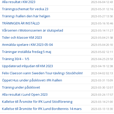
Alla resultat i KM 2023
2023-06-04 12:43
Träningsschemat för vecka 23
2023-05-31 12:16
Träning i hallen den här helgen
2023-05-27 13:50
TRÄNINGEN ÄR INSTÄLLD
2023-05-16 10:46
Vårserien i Motionsserien är slutspelad
2023-05-14 11:27
Tider och klasser KM 2023
2023-05-04 21:58
Anmälda spelare i KM 2023-05-04
2023-05-04 20:10
Träningar inställda fredag 5 maj
2023-05-02 12:11
Träning 30/4 – 1/5
2023-04-25 23:53
Uppdaterad inbjudan till KM 2023
2023-04-19 12:38
Felix Claeson vann Sweden Tour-tävling i Stockholm!
2023-04-02 02:13
Öppet Hus under påsklovet i IFK-hallen
2023-03-31 15:09
Träning under påsklovet
2023-03-30 12:07
Alla resultat i Lund Open 2023
2023-03-26 17:57
Kallelse till Årsmöte för IFK Lund Stödförening
2023-03-14 21:00
Kallelse till årsmöte för IFK Lund Bordtennis 14 mars
2023-03-13 13:30