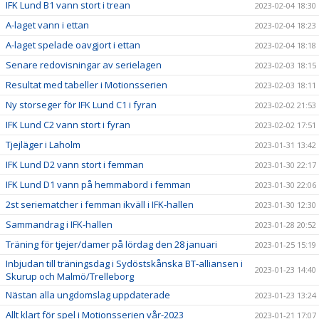
IFK Lund B1 vann stort i trean
2023-02-04 18:30
A-laget vann i ettan
2023-02-04 18:23
A-laget spelade oavgjort i ettan
2023-02-04 18:18
Senare redovisningar av serielagen
2023-02-03 18:15
Resultat med tabeller i Motionsserien
2023-02-03 18:11
Ny storseger för IFK Lund C1 i fyran
2023-02-02 21:53
IFK Lund C2 vann stort i fyran
2023-02-02 17:51
Tjejläger i Laholm
2023-01-31 13:42
IFK Lund D2 vann stort i femman
2023-01-30 22:17
IFK Lund D1 vann på hemmabord i femman
2023-01-30 22:06
2st seriematcher i femman ikväll i IFK-hallen
2023-01-30 12:30
Sammandrag i IFK-hallen
2023-01-28 20:52
Träning för tjejer/damer på lördag den 28 januari
2023-01-25 15:19
Inbjudan till träningsdag i Sydöstskånska BT-alliansen i
2023-01-23 14:40
Skurup och Malmö/Trelleborg
Nästan alla ungdomslag uppdaterade
2023-01-23 13:24
Allt klart för spel i Motionsserien vår-2023
2023-01-21 17:07